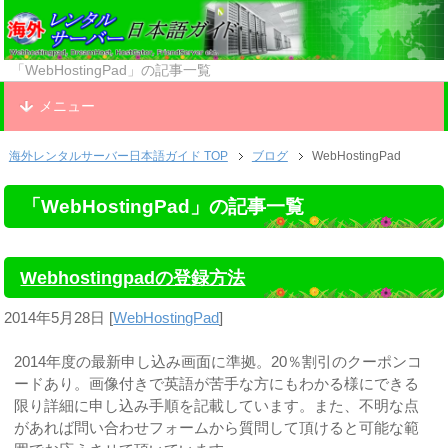
「WebHostingPad」の記事一覧
メニュー
海外レンタルサーバー日本語ガイド TOP
ブログ
WebHostingPad
「WebHostingPad」の記事一覧
Webhostingpadの登録方法
2014年5月28日
[
WebHostingPad
]
2014年度の最新申し込み画面に準拠。20％割引のクーポンコ
ードあり。画像付きで英語が苦手な方にもわかる様にできる
限り詳細に申し込み手順を記載しています。また、不明な点
があれば問い合わせフォームから質問して頂けると可能な範